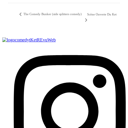
The Comedy Bunker (side splitters comedy)
Scène Ouverte Du Ket