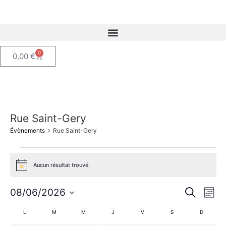
0
0,00
€
Rue Saint-Gery
Évènements
Rue Saint-Gery
Aucun résultat trouvé.
Notice
Rech
Na
08/06/2026
Recherche
Mois
Sélectionnez
de
et
une
Calendrier
L
M
M
J
V
S
D
date.