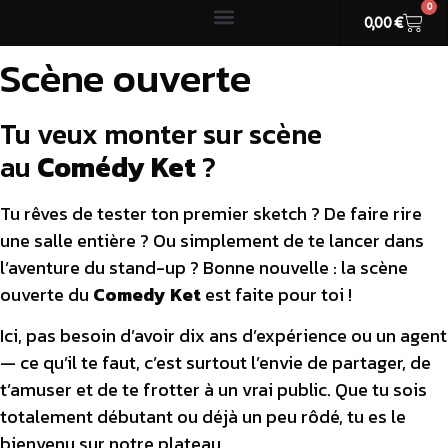
0
0,00
€
CARTE CADEAU
Scène ouverte
Tu veux monter sur scène
au
Comédy Ket
?
Tu rêves de tester ton premier sketch ? De faire rire
une salle entière ? Ou simplement de te lancer dans
l’aventure du stand-up ? Bonne nouvelle : la scène
ouverte du
Comedy Ket
est faite pour toi !
Ici, pas besoin d’avoir dix ans d’expérience ou un agent
— ce qu’il te faut, c’est surtout l’envie de partager, de
t’amuser et de te frotter à un vrai public. Que tu sois
totalement débutant ou déjà un peu rôdé, tu es le
bienvenu sur notre plateau.