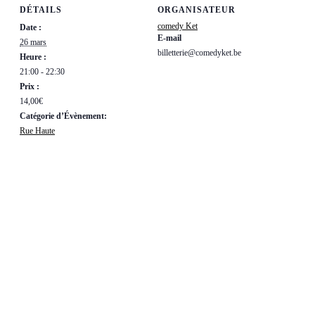
DÉTAILS
ORGANISATEUR
comedy Ket
Date :
E-mail
26 mars
billetterie@comedyket.be
Heure :
21:00 - 22:30
Prix :
14,00€
Catégorie d’Évènement:
Rue Haute