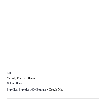
LIEU
Comedy Ket – rue Haute
204 rue Haute
Bruxelles
,
Bruxelles
1000
Belgium
+ Google Map