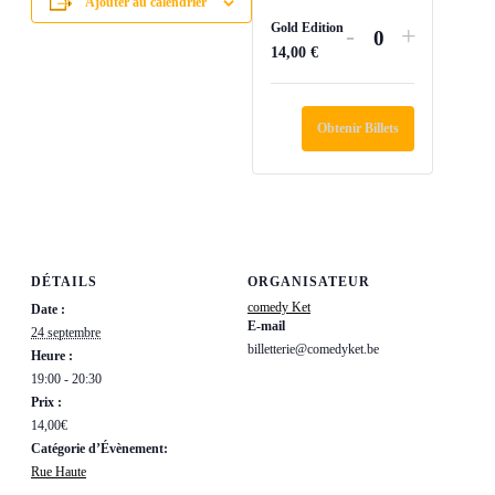
Ajouter au calendrier
Gold Edition
Diminuer
Augment
-
+
Quantité
14,00
€
la
la
quantité
quantité
de
de
Obtenir Billets
billets
billets
pour
pour
Gold
Gold
Edition
Edition
DÉTAILS
ORGANISATEUR
comedy Ket
Date :
E-mail
24 septembre
billetterie@comedyket.be
Heure :
19:00 - 20:30
Prix :
14,00€
Catégorie d’Évènement:
Rue Haute