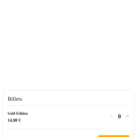
Billets
Gold Edition
Diminue
Aug
-
+
Quanti
14,00
€
la
la
quantité
qua