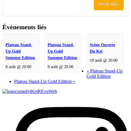
de
de
Obtenir Billets
billets
bill
pour
pou
Gold
Gol
Évènements liés
Edition
Edi
Plateau Stand-
Plateau Stand-
Scène Ouverte
Up Gold
Up Gold
Du Ket
Summer Edition
Summer Edition
10 août @ 20:00
8 août @ 20:00
9 août @ 20:00
«
Plateau Stand-Up
Gold Edition
Plateau Stand-Up Gold Edition
»