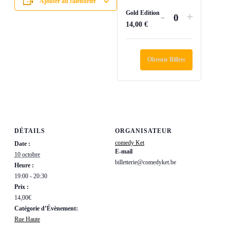
Ajouter au calendrier
Gold Edition
Diminuer
Augment
-
+
Quantité
14,00
€
la
la
quantité
quantité
de
de
Obtenir Billets
billets
billets
pour
pour
Gold
Gold
Edition
Edition
DÉTAILS
ORGANISATEUR
comedy Ket
Date :
E-mail
10 octobre
billetterie@comedyket.be
Heure :
19:00 - 20:30
Prix :
14,00€
Catégorie d’Évènement:
Rue Haute