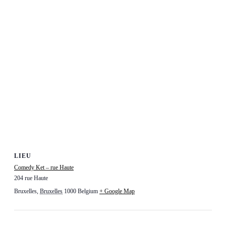
LIEU
Comedy Ket – rue Haute
204 rue Haute
Bruxelles
,
Bruxelles
1000
Belgium
+ Google Map