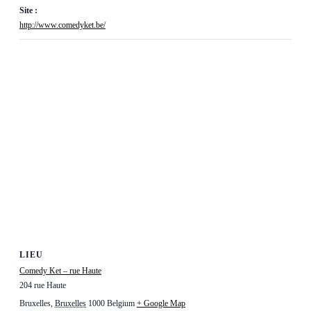
Site :
http://www.comedyket.be/
LIEU
Comedy Ket – rue Haute
204 rue Haute
Bruxelles
,
Bruxelles
1000
Belgium
+ Google Map