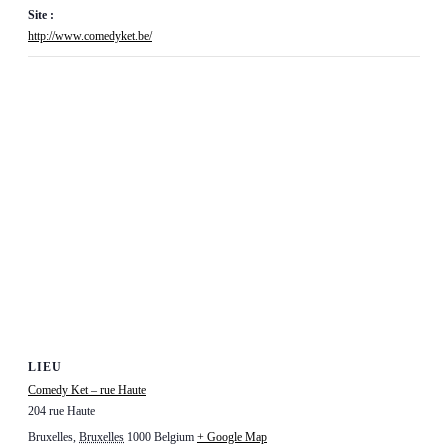
Site :
http://www.comedyket.be/
LIEU
Comedy Ket – rue Haute
204 rue Haute
Bruxelles
,
Bruxelles
1000
Belgium
+ Google Map