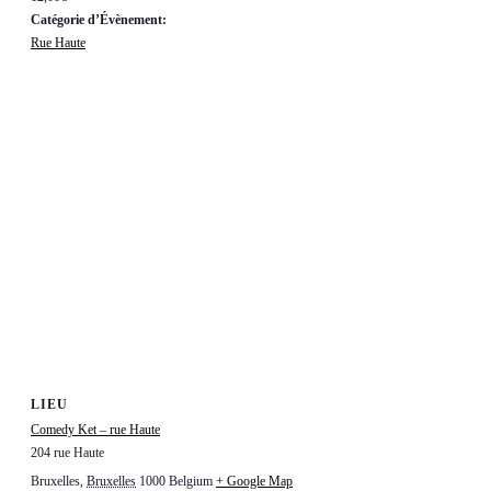
Catégorie d’Évènement:
Rue Haute
LIEU
Comedy Ket – rue Haute
204 rue Haute
Bruxelles
,
Bruxelles
1000
Belgium
+ Google Map