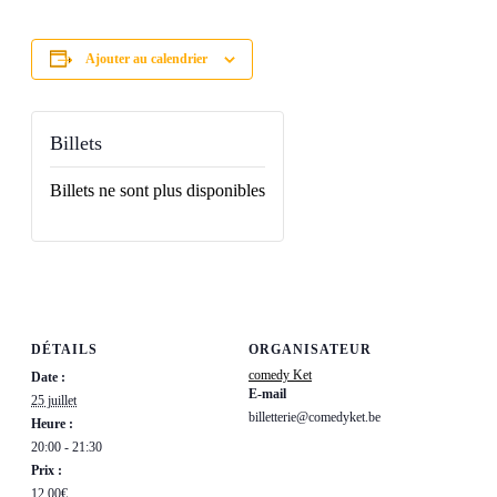
Ajouter au calendrier
Billets
Billets ne sont plus disponibles
DÉTAILS
ORGANISATEUR
comedy Ket
Date :
E-mail
25 juillet
billetterie@comedyket.be
Heure :
20:00 - 21:30
Prix :
12,00€