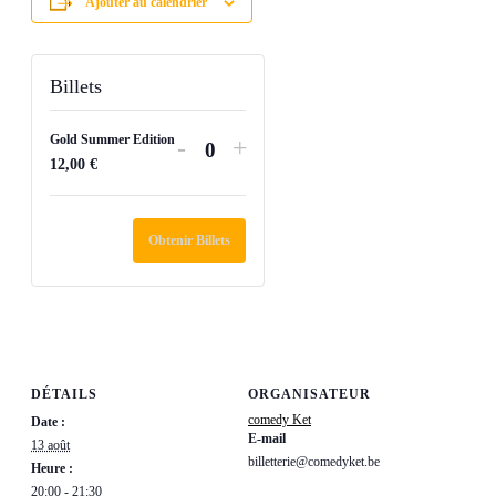
Ajouter au calendrier
Billets
Gold Summer Edition
Diminuer
Augmenter
-
+
Quantité
12,00
€
la
la
quantité
quantité
de
de
Obtenir Billets
billets
billets
pour
pour
Gold
Gold
Summer
Summer
Edition
Edition
DÉTAILS
ORGANISATEUR
comedy Ket
Date :
E-mail
13 août
billetterie@comedyket.be
Heure :
20:00 - 21:30