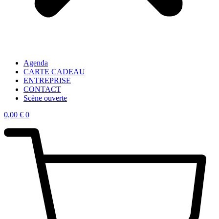
Agenda
CARTE CADEAU
ENTREPRISE
CONTACT
Scène ouverte
0,00
€
0