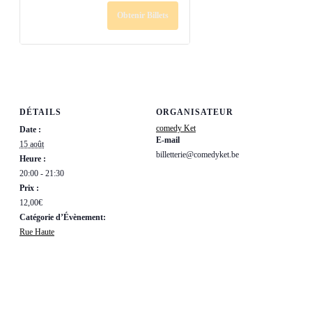
Obtenir Billets
DÉTAILS
ORGANISATEUR
comedy Ket
Date :
E-mail
15 août
billetterie@comedyket.be
Heure :
20:00 - 21:30
Prix :
12,00€
Catégorie d’Évènement:
Rue Haute