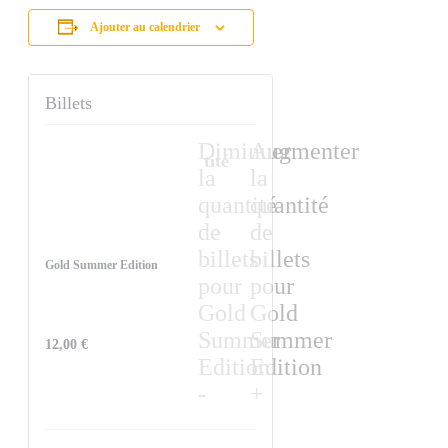
Ajouter au calendrier
Billets
Diminuer
Augmenter
Quantité
la
la
quantité
quantité
de
de
billets
billets
Gold Summer Edition
pour
pour
Gold
Gold
Summer
Summer
12,00
€
Edition
Edition
-
+