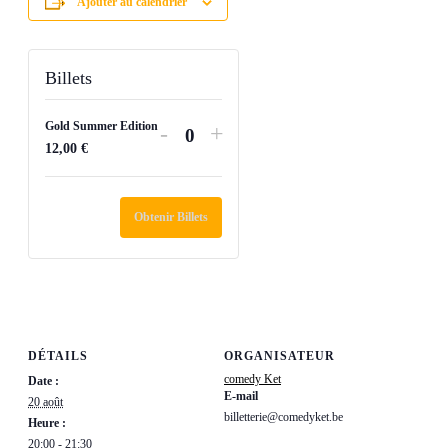
Ajouter au calendrier
Billets
Gold Summer Edition
Diminuer
Augmenter
-
+
Quantité
12,00
€
la
la
quantité
quantité
de
de
Obtenir Billets
billets
billets
pour
pour
Gold
Gold
Summer
Summer
Edition
Edition
DÉTAILS
ORGANISATEUR
comedy Ket
Date :
E-mail
20 août
billetterie@comedyket.be
Heure :
20:00 - 21:30