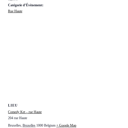
Catégorie d’Évènement:
Rue Haute
LIEU
Comedy Ket – rue Haute
204 rue Haute
Bruxelles
,
Bruxelles
1000
Belgium
+ Google Map