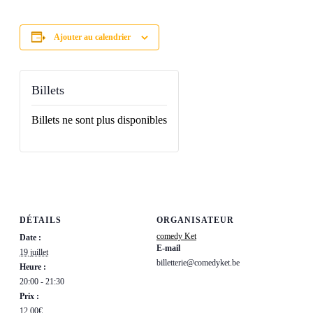
Ajouter au calendrier
Billets
Billets ne sont plus disponibles
DÉTAILS
ORGANISATEUR
comedy Ket
Date :
E-mail
19 juillet
billetterie@comedyket.be
Heure :
20:00 - 21:30
Prix :
12,00€