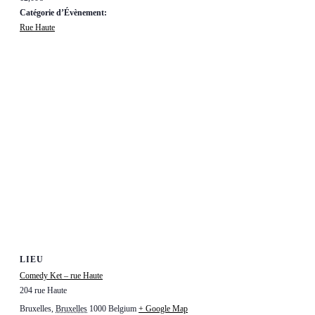
Catégorie d’Évènement:
Rue Haute
LIEU
Comedy Ket – rue Haute
204 rue Haute
Bruxelles
,
Bruxelles
1000
Belgium
+ Google Map