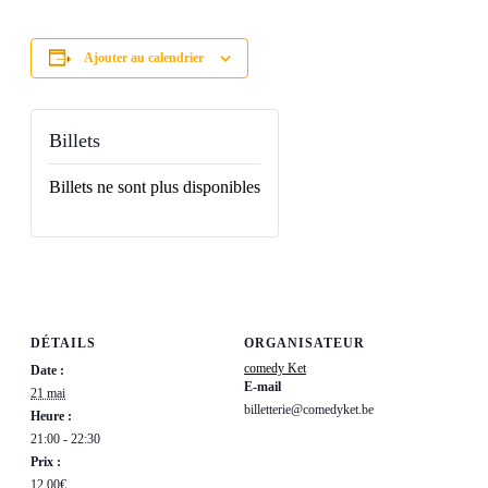
Ajouter au calendrier
Billets
Billets ne sont plus disponibles
DÉTAILS
ORGANISATEUR
comedy Ket
Date :
E-mail
21 mai
billetterie@comedyket.be
Heure :
21:00 - 22:30
Prix :
12,00€