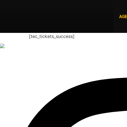
AG
[tec_tickets_success]