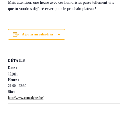
Mais attention, une heure avec ces humoristes passe tellement vite
que tu voudras déjà réserver pour le prochain plateau !
Ajouter au calendrier
DÉTAILS
Date :
12 juin
Heure :
21:00 - 22:30
Site :
http://www.comedyket.be/