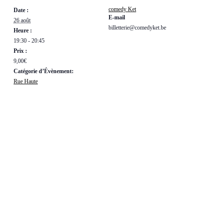
Ket
Ket
comedy Ket
Date :
E-mail
26 août
billetterie@comedyket.be
Heure :
19:30 - 20:45
Prix :
9,00€
Catégorie d’Évènement:
Rue Haute