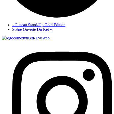
«
Plateau Stand-Up Gold Edition
Scène Ouverte Du Ket
»