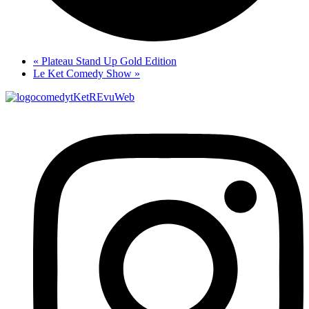
«
Plateau Stand Up Gold Edition
Le Ket Comedy Show
»