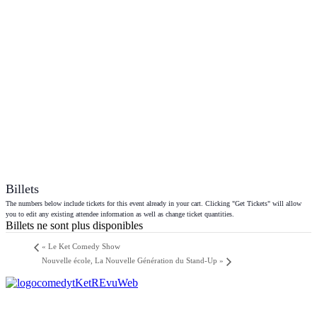
Billets
The numbers below include tickets for this event already in your cart. Clicking "Get Tickets" will allow
you to edit any existing attendee information as well as change ticket quantities.
Billets ne sont plus disponibles
«
Le Ket Comedy Show
Nouvelle école, La Nouvelle Génération du Stand-Up
»