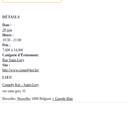
DÉTAILS
Date :
28 juin
Heure :
19:30 - 21:00
Prix :
7,00€ à 14,00€
Catégorie d’Évènement:
Rue Saint-Gery
Site :
http://www.comedyket.be/
LIEU
Comedy Ket – Saint-Gery
rue saint gery 31
Bruxelles
,
Bruxelles
1000
Belgium
+ Google Map