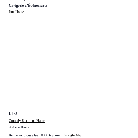
Catégorie d’Évènement:
Rue Haute
LIEU
Comedy Ket – rue Haute
204 rue Haute
Bruxelles
,
Bruxelles
1000
Belgium
+ Google Map