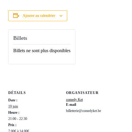
Ajouter au calendrier
Billets
Billets ne sont plus disponibles
DÉTAILS
ORGANISATEUR
comedy Ket
Date :
E-mail
19 juin
billetterie@comedyket.be
Heure :
21:00 - 22:30
Prix :
7,00€ à 14,00€