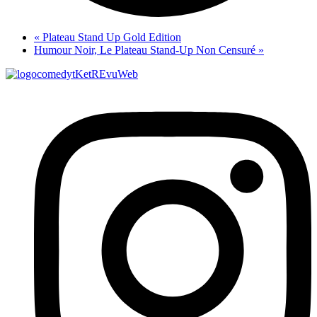
«
Plateau Stand Up Gold Edition
Humour Noir, Le Plateau Stand-Up Non Censuré
»