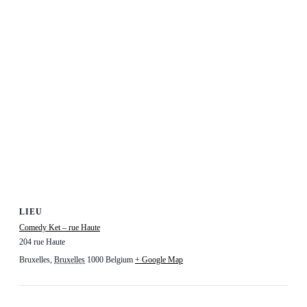
LIEU
Comedy Ket – rue Haute
204 rue Haute
Bruxelles
,
Bruxelles
1000
Belgium
+ Google Map