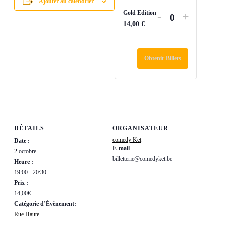
Ajouter au calendrier
Gold Edition
Diminuer
Augment
-
+
Quantité
14,00
€
la
la
quantité
quantité
de
de
Obtenir Billets
billets
billets
pour
pour
Gold
Gold
Edition
Edition
DÉTAILS
ORGANISATEUR
comedy Ket
Date :
E-mail
2 octobre
billetterie@comedyket.be
Heure :
19:00 - 20:30
Prix :
14,00€
Catégorie d’Évènement:
Rue Haute