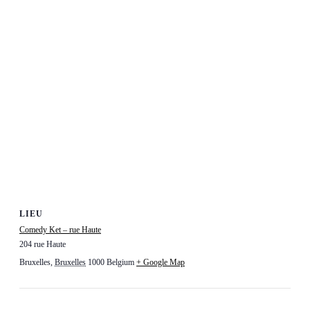
LIEU
Comedy Ket – rue Haute
204 rue Haute
Bruxelles
,
Bruxelles
1000
Belgium
+ Google Map