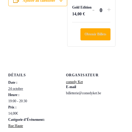
Ajouter au calendrier
Gold Edition
Diminuer
Augment
-
+
Quantité
14,00
€
la
la
quantité
quantité
de
de
Obtenir Billets
billets
billets
pour
pour
Gold
Gold
Edition
Edition
DÉTAILS
ORGANISATEUR
comedy Ket
Date :
E-mail
24 octobre
billetterie@comedyket.be
Heure :
19:00 - 20:30
Prix :
14,00€
Catégorie d’Évènement:
Rue Haute