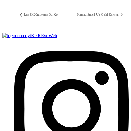
Les 3X20minutes Du Ket
Plateau Stand-Up Gold Edition