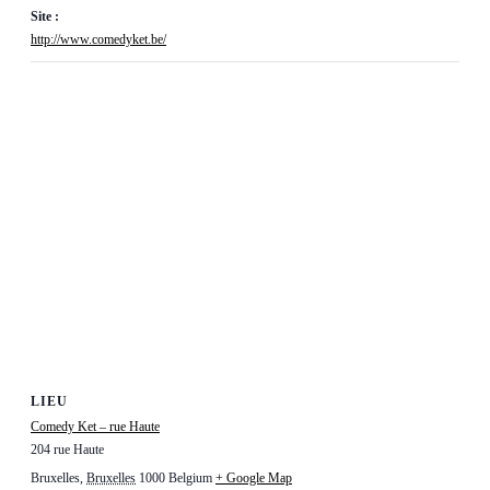
Site :
http://www.comedyket.be/
LIEU
Comedy Ket – rue Haute
204 rue Haute
Bruxelles
,
Bruxelles
1000
Belgium
+ Google Map