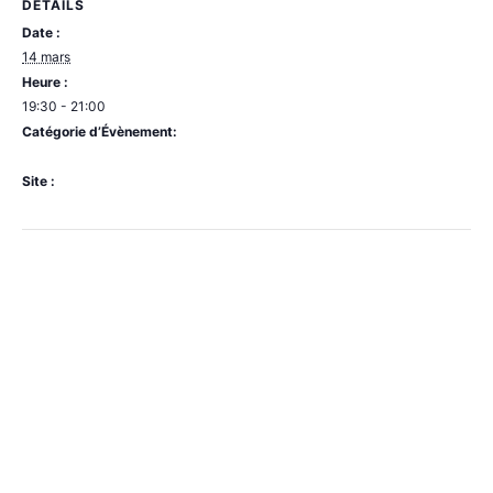
DÉTAILS
Date :
14 mars
Heure :
19:30 - 21:00
Catégorie d’Évènement:
Rue Saint-Gery
Site :
http://www.comedyket.be/