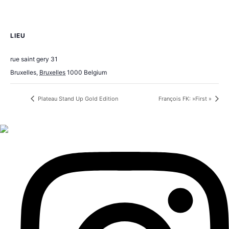
LIEU
Comedy Ket – Saint-Gery
rue saint gery 31
Bruxelles
,
Bruxelles
1000
Belgium
+ Google Map
Plateau Stand Up Gold Edition
François FK: »First »