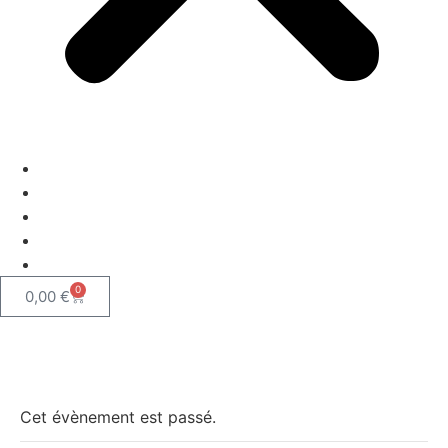
Agenda
CARTE CADEAU
ENTREPRISE
CONTACT
Scène ouverte
0
0,00
€
« Tous les Évènements
Cet évènement est passé.