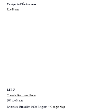
Catégorie d’Évènement:
Rue Haute
LIEU
Comedy Ket – rue Haute
204 rue Haute
Bruxelles
,
Bruxelles
1000
Belgium
+ Google Map