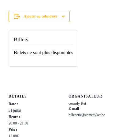
Ajouter au calendrier
Billets
Billets ne sont plus disponibles
DÉTAILS
ORGANISATEUR
comedy Ket
Date :
E-mail
31 juillet
billetterie@comedyket.be
Heure :
20:00 - 21:30
Prix :
12,00€