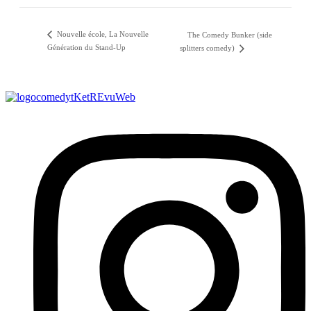
Nouvelle école, La Nouvelle
The Comedy Bunker (side
Génération du Stand-Up
splitters comedy)