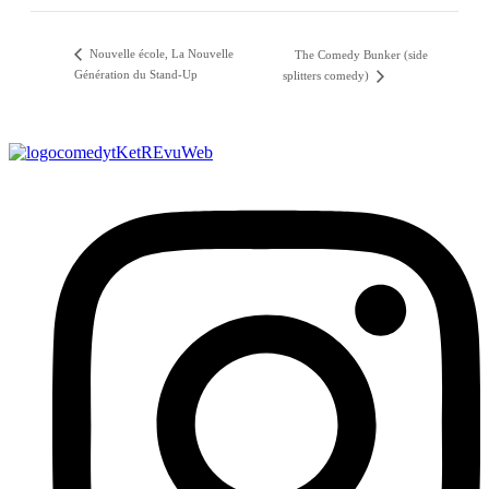
Nouvelle école, La Nouvelle
The Comedy Bunker (side
Génération du Stand-Up
splitters comedy)