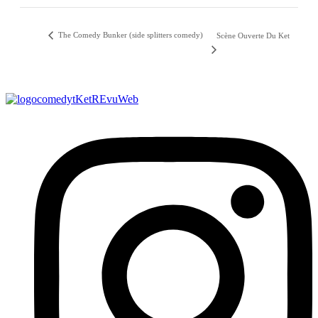
The Comedy Bunker (side splitters comedy)
Scène Ouverte Du Ket