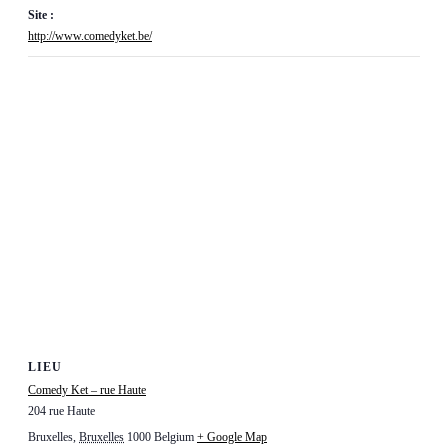
Site :
http://www.comedyket.be/
LIEU
Comedy Ket – rue Haute
204 rue Haute
Bruxelles
,
Bruxelles
1000
Belgium
+ Google Map