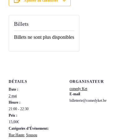
Ajouter au calendrier
Billets
Billets ne sont plus disponibles
DÉTAILS
ORGANISATEUR
comedy Ket
Date :
E-mail
2 mai
billetterie@comedyket.be
Heure :
21:00 - 22:30
Prix :
15,00€
Catégories d’Évènement:
Rue Haute
,
Sousou