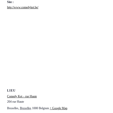
Site :
http://www.comedyket.be/
LIEU
Comedy Ket – rue Haute
204 rue Haute
Bruxelles
,
Bruxelles
1000
Belgium
+ Google Map