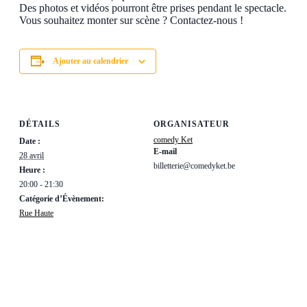
Des photos et vidéos pourront être prises pendant le spectacle.
Vous souhaitez monter sur scène ? Contactez-nous !
Ajouter au calendrier
DÉTAILS
ORGANISATEUR
comedy Ket
Date :
E-mail
28 avril
billetterie@comedyket.be
Heure :
20:00 - 21:30
Catégorie d’Évènement:
Rue Haute