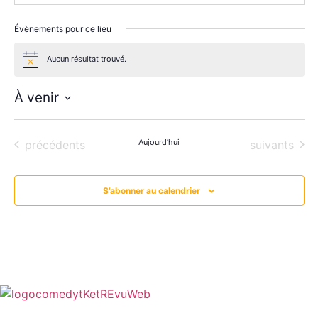
Évènements pour ce lieu
Aucun résultat trouvé.
Notice
À venir
Sélectionnez
une
date.
Évènements
Aujourd’hui
Évènements
précédents
suivants
S’abonner au calendrier