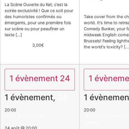
La Scène Ouverte du Ket, c’est la
The Comedy Bunker (sid
soirée exclusivité ! Que ce soit pour
comedy)
des humoristes confirmés ou
Take cover from the ch
émergents, pour une première fois
world. It's time to retre
sur scène ou pour peaufiner un
Comedy Bunker, your fa
texte […]
midweek English come
Brussels! Feeling light
Obtenir Billets
3,00€
the world's toxicity? […
1 évènement
24
1 évènem
1 évènement,
24
1 évènemen
20:00
20:00
Scène Ouverte Du Ket
The Comedy Bunker (sid
comedy)
24 août @ 20:00