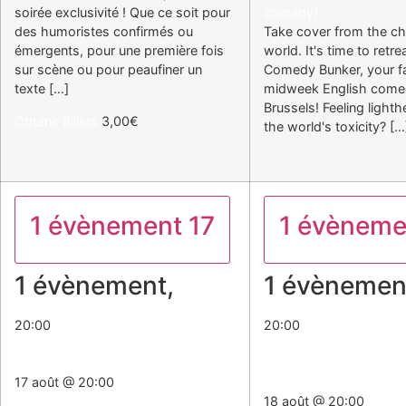
soirée exclusivité ! Que ce soit pour
comedy)
des humoristes confirmés ou
Take cover from the ch
émergents, pour une première fois
world. It's time to retre
sur scène ou pour peaufiner un
Comedy Bunker, your fa
texte […]
midweek English come
Brussels! Feeling light
Obtenir Billets
3,00€
the world's toxicity? […
1 évènement
17
1 évènem
1 évènement,
17
1 évènemen
20:00
20:00
Scène Ouverte Du Ket
The Comedy Bunker (sid
comedy)
17 août @ 20:00
Scène Ouverte Du Ket
18 août @ 20:00