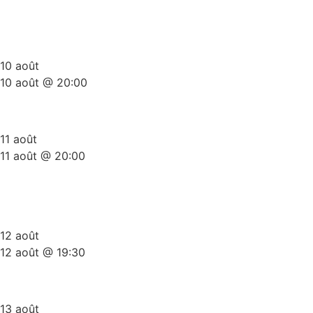
Plateau Stand-Up Gold Summer
Edition
10 août
10 août @ 20:00
Scène Ouverte Du Ket
11 août
11 août @ 20:00
The Comedy Bunker (side
splitters comedy)
12 août
12 août @ 19:30
Les 3x20Minutes Du ket
13 août