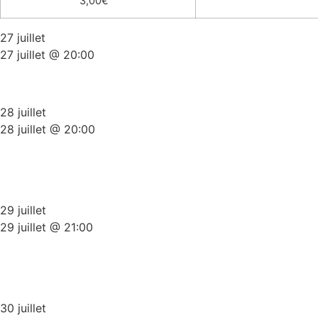
Obtenir Billets
3,00€
27 juillet
27 juillet @ 20:00
Scène Ouverte Du Ket
28 juillet
28 juillet @ 20:00
The Comedy Bunker (side
splitters comedy)
29 juillet
29 juillet @ 21:00
Humour Noir, Le Plateau Stand-
Up Non Censuré
30 juillet