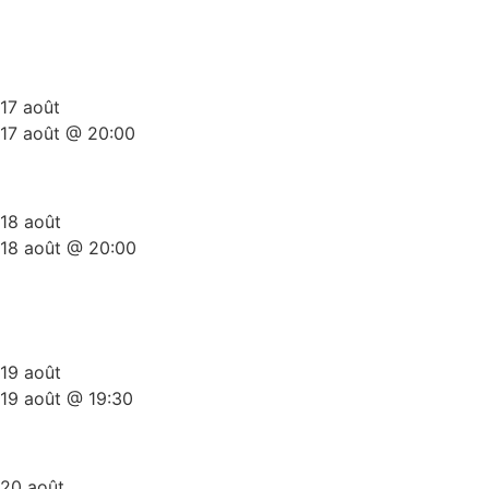
Plateau Stand-Up Gold Summer
Edition
17 août
17 août @ 20:00
Scène Ouverte Du Ket
18 août
18 août @ 20:00
The Comedy Bunker (side
splitters comedy)
19 août
19 août @ 19:30
Les 3x20Minutes Du ket
20 août