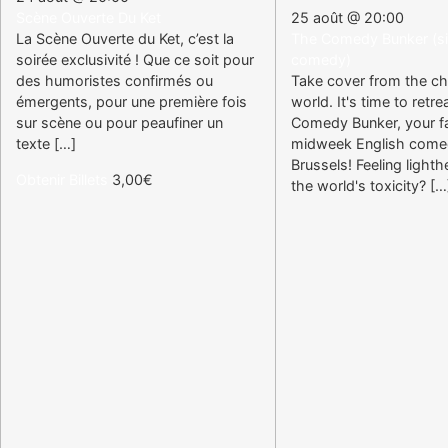
Scène Ouverte Du Ket
25 août @ 20:00
La Scène Ouverte du Ket, c’est la
The Comedy Bunker (sid
soirée exclusivité ! Que ce soit pour
comedy)
des humoristes confirmés ou
Take cover from the ch
émergents, pour une première fois
world. It's time to retre
sur scène ou pour peaufiner un
Comedy Bunker, your fa
texte […]
midweek English come
Brussels! Feeling light
Obtenir Billets
3,00€
the world's toxicity? […