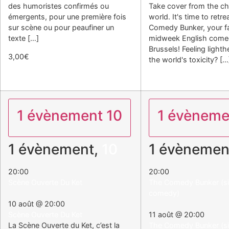
des humoristes confirmés ou
Take cover from the ch
émergents, pour une première fois
world. It's time to retre
sur scène ou pour peaufiner un
Comedy Bunker, your fa
texte […]
midweek English come
Brussels! Feeling light
3,00€
the world's toxicity? […
1 évènement
10
1 évènem
1 évènement,
10
1 évènemen
20:00
20:00
Scène Ouverte Du Ket
The Comedy Bunker (sid
comedy)
10 août @ 20:00
Scène Ouverte Du Ket
11 août @ 20:00
La Scène Ouverte du Ket, c’est la
The Comedy Bunker (sid