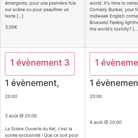
émergents, pour une première fois
world. It's time to retre
sur scène ou pour peaufiner un
Comedy Bunker, your fa
texte […]
midweek English come
Brussels! Feeling light
3,00€
the world's toxicity? […
1 évènement
3
1 évènem
1 évènement,
3
1 évènemen
20:00
20:00
Scène Ouverte Du Ket
The Comedy Bunker (sid
comedy)
3 août @ 20:00
Scène Ouverte Du Ket
4 août @ 20:00
La Scène Ouverte du Ket, c’est la
The Comedy Bunker (sid
soirée exclusivité ! Que ce soit pour
comedy)