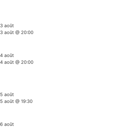
Plateau Stand-Up Gold Summer
Edition
3 août
3 août @ 20:00
Scène Ouverte Du Ket
4 août
4 août @ 20:00
The Comedy Bunker (side
splitters comedy)
5 août
5 août @ 19:30
Les 3x20Minutes Du ket
6 août