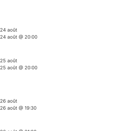
Plateau Stand-Up Gold Summer
Edition
24 août
24 août @ 20:00
Scène Ouverte Du Ket
25 août
25 août @ 20:00
The Comedy Bunker (side
splitters comedy)
26 août
26 août @ 19:30
Les 3x20Minutes Du ket