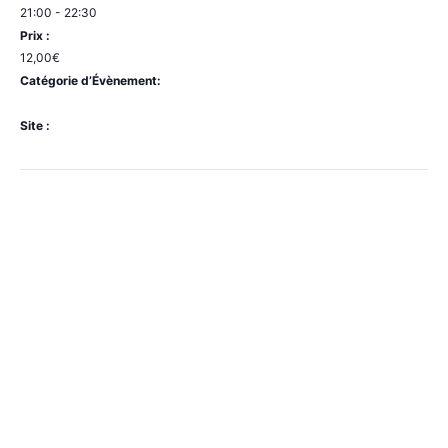
21:00 - 22:30
Prix :
12,00€
Catégorie d’Évènement:
Rue Saint-Gery
Site :
http://www.comedyket.be/