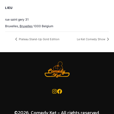
LIEU
Comedy Ket – Saint-Gery
rue saint gery 31
Bruxelles
,
Bruxelles
1000
Belgium
+ Google Map
Plateau Stand-Up Gold Edition
Le Ket Comedy Show
©2026.
Comedy Ket - All rights reserved.