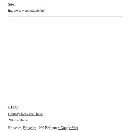
Site :
http://www.comedyket.be/
LIEU
Comedy Ket – rue Haute
204 rue Haute
Bruxelles
,
Bruxelles
1000
Belgium
+ Google Map