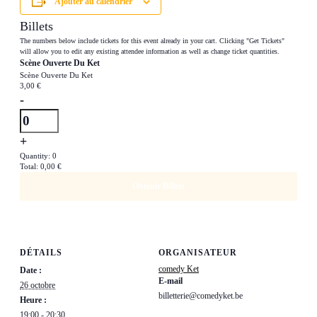
Ajouter au calendrier
Billets
The numbers below include tickets for this event already in your cart. Clicking "Get Tickets"
will allow you to edit any existing attendee information as well as change ticket quantities.
Scène Ouverte Du Ket
Scène Ouverte Du Ket
3,00
€
Diminuer
-
la
Quantité
quantité
Augmenter
+
de
la
billets
Quantity:
0
Total:
0,00
€
quantité
pour
de
Scène
Obtenir Billets
billets
Ouverte
pour
Du
Scène
Ket
Ouverte
DÉTAILS
ORGANISATEUR
Du
comedy Ket
Date :
Ket
E-mail
26 octobre
billetterie@comedyket.be
Heure :
19:00 - 20:30